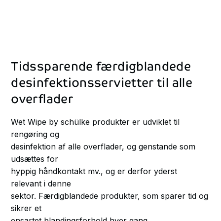
Tidssparende
færdigblandede
desinfektionsservietter
til
alle
overflader
Wet Wipe by schülke produkter er udviklet til
rengøring og
desinfektion af alle overflader, og genstande som
udsættes for
hyppig håndkontakt mv., og er derfor yderst
relevant i denne
sektor. Færdigblandede produkter, som sparer tid og
sikrer et
ensartet blandingsforhold hver gang.