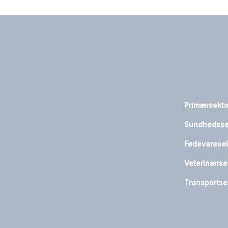
Primærsekt
Sundhedsse
Fødevarese
Veterinærse
Transportse