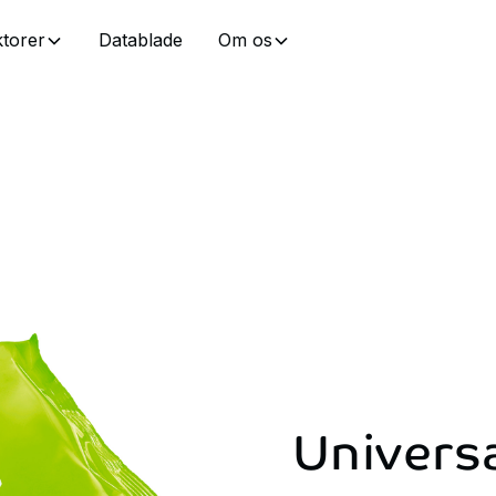
torer
Datablade
Om os
Univers