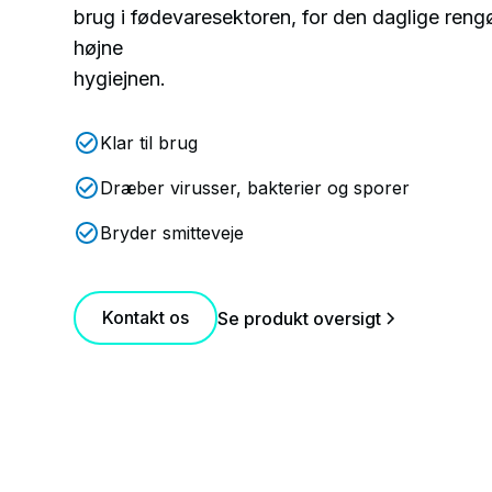
brug i fødevaresektoren, for den daglige rengø
højne
hygiejnen.
Klar til brug
Dræber virusser, bakterier og sporer
Bryder smitteveje
Kontakt os
Se produkt oversigt