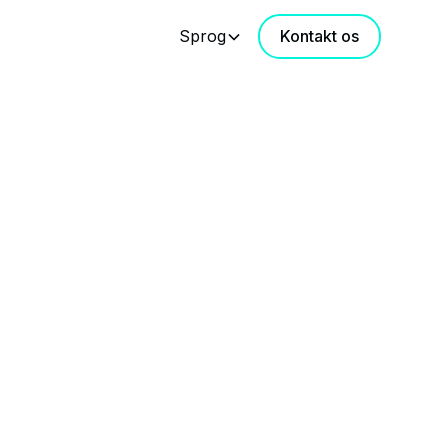
Sprog
Kontakt os
ion hjælper med til at forbedre
n i fødevareforarbejdningen