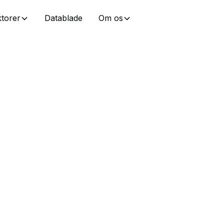
torer
Datablade
Om os
n
Rengøring og desinfekt
fødevaresikkerheden
og driftseffektivitete