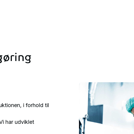
gøring
tionen, i forhold til
i har udviklet