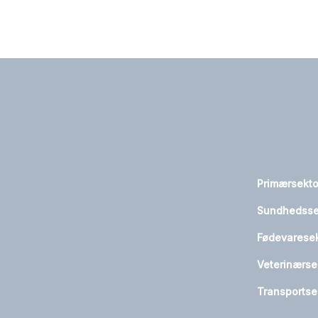
Primærsekt
Sundhedsse
Fødevarese
Veterinærse
Transportse