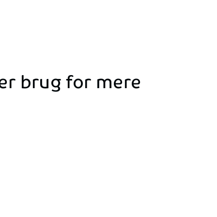
ler
brug
for
mere