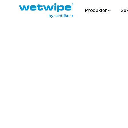
Produkter
Sek
Fødevaresektore