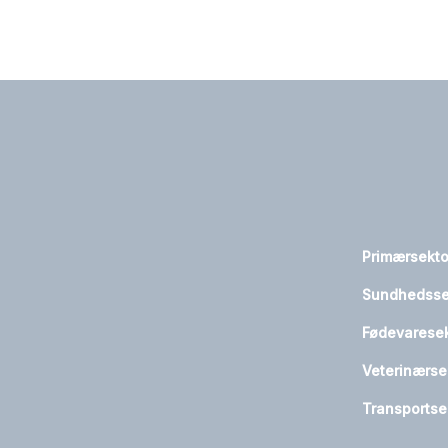
Primærsekt
Sundhedsse
Fødevarese
Veterinærse
Transportse