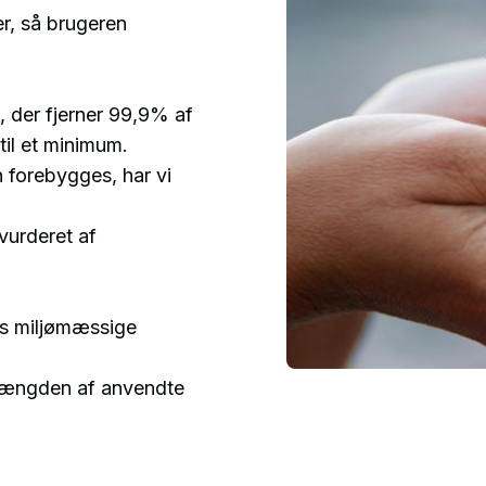
r, så brugeren
, der fjerner 99,9% af
il et minimum.
n forebygges, har vi
vurderet af
es miljømæssige
mængden af anvendte