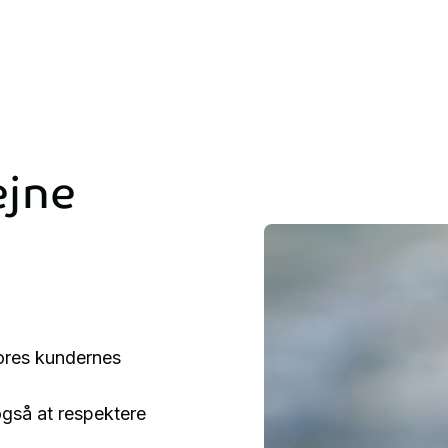
ejne
vores kundernes
også at respektere