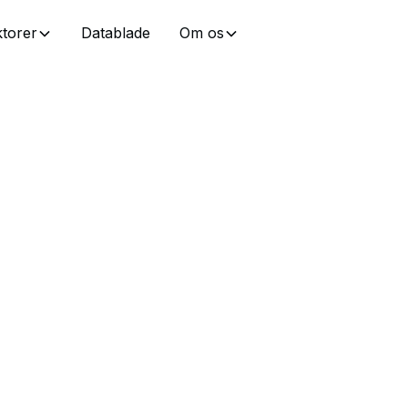
torer
Datablade
Om os
Miljøbevisthed