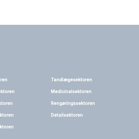
oren
Tandlægesektoren
ktoren
Medicinalsektoren
ktoren
Rengøringssektoren
ktoren
Detailsektoren
ktoren