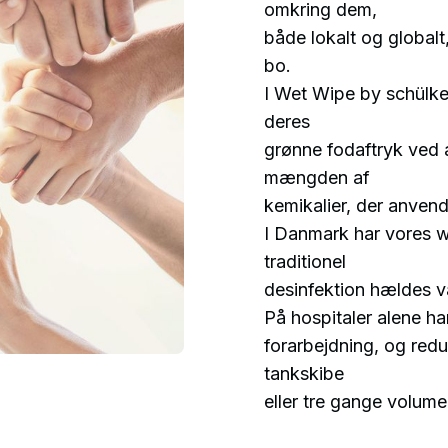
omkring dem,
både lokalt og globalt,
bo.
I Wet Wipe by schülke
deres
grønne fodaftryk ved 
mængden af
kemikalier, der anvend
I Danmark har vores 
traditionel
desinfektion hældes 
På hospitaler alene h
forarbejdning, og red
tankskibe
eller tre gange volume